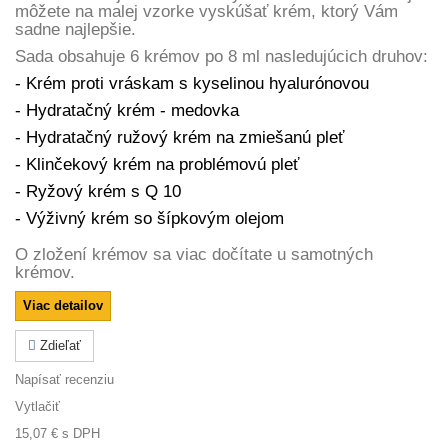
môžete na malej vzorke vyskúšať krém, ktorý Vám
sadne najlepšie.
Sada obsahuje 6 krémov po 8 ml nasledujúcich druhov:
- Krém proti vráskam s kyselinou hyalurónovou
- Hydratačný krém - medovka
- Hydratačný ružový krém na zmiešanú pleť
- Klinčekový krém na problémovú pleť
- Ryžový krém s Q 10
- Výživný krém so šípkovým olejom
O zložení krémov sa viac dočítate u samotných
krémov.
Viac detailov
Zdieľať
Napísať recenziu
Vytlačiť
15,07 €
s DPH