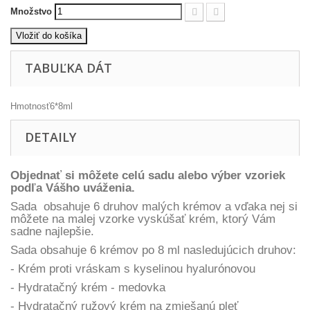
Množstvo
Vložiť do košíka
TABUĽKA DÁT
Hmotnosť
6*8ml
DETAILY
Objednať si môžete celú sadu alebo výber vzoriek
podľa Vášho uváženia.
Sada obsahuje 6 druhov malých krémov a vďaka nej si
môžete na malej vzorke vyskúšať krém, ktorý Vám
sadne najlepšie.
Sada obsahuje 6 krémov po 8 ml nasledujúcich druhov:
- Krém proti vráskam s kyselinou hyalurónovou
- Hydratačný krém - medovka
- Hydratačný ružový krém na zmiešanú pleť