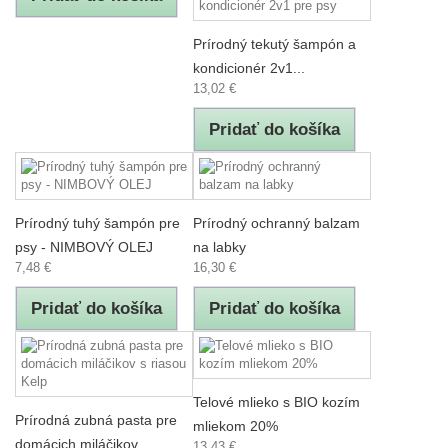
Prírodný tekutý šampón a
kondicionér 2v1...
13,02 €
Pridať do košíka
Prírodný tuhý šampón pre
Prírodný ochranný balzam
psy - NIMBOVÝ OLEJ
na labky
7,48 €
16,30 €
Pridať do košíka
Pridať do košíka
Telové mlieko s BIO kozím
Prírodná zubná pasta pre
mliekom 20%
domácich miláčikov...
13,43 €