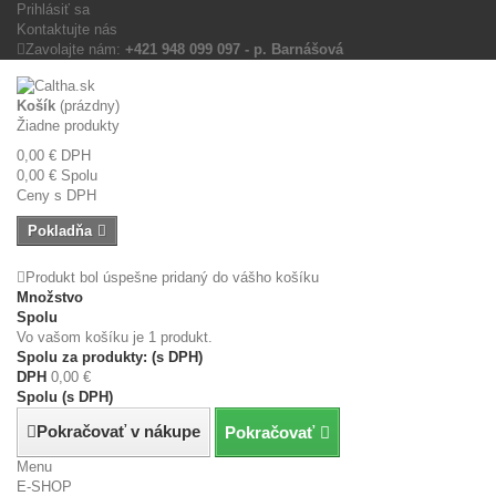
Prihlásiť sa
Kontaktujte nás
Zavolajte nám:
+421 948 099 097 - p. Barnášová
Košík
(prázdny)
Žiadne produkty
0,00 €
DPH
0,00 €
Spolu
Ceny s DPH
Pokladňa
Produkt bol úspešne pridaný do vášho košíku
Množstvo
Spolu
Vo vašom košíku je 1 produkt.
Spolu za produkty: (s DPH)
DPH
0,00 €
Spolu (s DPH)
Pokračovať v nákupe
Pokračovať
Menu
E-SHOP