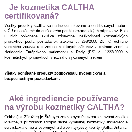
Je kozmetika CALTHA
certifikovaná?
Všetky produkty Caltha sú riadne certifikované u certifikačných autorít
v ČR a nahlásené do európskeho portálu kozmetických prípravkov. Bola
u nich vykonaná skúška zdravotnej neškodnosti kozmetických
prípravkov podľa požiadaviek zákona č. 258/2000 Zb. O ochrane
verejného zdravia a o zmene niektorých zákonov v platnom znení a
Nariadenie Európskeho parlamentu a Rady (ES) č. 1223/2009 o
kozmetických prípravkoch v rozsahu vykonaných šetrení.
Všetky ponúkané produkty zodpovedajú hygienickým a
bezpečnostným požiadavkám.
Aké ingrediencie používame
na výrobu kozmetiky CALTHA?
Caltha (lat. Záružlie) je Štátnym zdravotným ústavom testovaná značka
kvalitné, z prírodných zdrojov ručne vyrábanej kozmetiky. Ingrediencie
sú získavané iba z overených zdrojov najvyššej kvality (Veľká Británia,