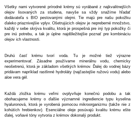
Všetky nami vytvorené prírodné krémy sú vyrábané z najkvalitnejších
olejov lisovaných za studena, navyše sa vždy snažíme hľadať
dodávateľa s BIO pestovanými olejmi. Tie majú pre našu pokožku
ďaleko priaznivejšie vplyv. Ošetrujúcich olejov je nepreberné množstvo,
každý v sebe skrýva kvalitu, ktorá je prospešná pre iný typ pokožky či
pre inú potrebu, a tak je úplne najdôležitejšie poznať pre kombináciu
olejov ich vlastnosti.
Druhú časť krému tvorí voda. Tu je možné tiež výrazne
experimentovať. Zásadne používame minerálnu vodu, chemicky
neošetrenú, ktorá je základom všetkých krémov. Ďalej do vodnej bázy
pridávam napríklad rastlinné hydroláty (najčastejšie ružovú vodu) alebo
aloe vera gél.
Každá zložka krému veľmi ovplyvňuje konečnú podobu a tak
obohacujeme krémy o ďalšie významné ingrediencie typu kyselina
hyaluronová, ktorá je vyrobená pomocou mikroorganizmu (takže nie z
kohútích hrebienkov). Esenciálne oleje posúvajú kvalitu krému ešte
ďalej, voňavé tóny vytvoria z krémov dokonalý produkt.