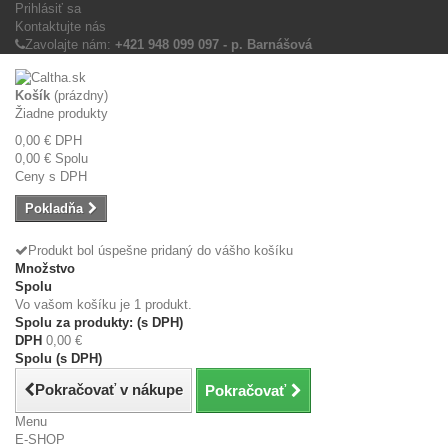
Prihlásiť sa
Kontaktujte nás
Zavolajte nám:
+421 948 099 097 - p. Barnášová
Košík
(prázdny)
Žiadne produkty
0,00 €
DPH
0,00 €
Spolu
Ceny s DPH
Pokladňa
Produkt bol úspešne pridaný do vášho košíku
Množstvo
Spolu
Vo vašom košíku je 1 produkt.
Spolu za produkty: (s DPH)
DPH
0,00 €
Spolu (s DPH)
Pokračovať v nákupe
Pokračovať
Menu
E-SHOP