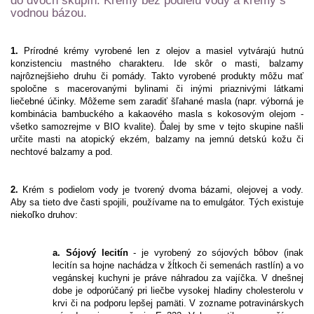
do dvoch skupín. Krémy bez podielu vody a krémy s
vodnou bázou.
1.
Prírodné krémy vyrobené len z olejov a masiel vytvárajú hutnú
konzistenciu mastného charakteru. Ide skôr o masti, balzamy
najrôznejšieho druhu či pomády. Takto vyrobené produkty môžu mať
spoločne s macerovanými bylinami či inými priaznivými látkami
liečebné účinky. Môžeme sem zaradiť šľahané masla (napr. výborná je
kombinácia bambuckého a kakaového masla s kokosovým olejom -
všetko samozrejme v BIO kvalite). Ďalej by sme v tejto skupine našli
určite masti na atopický ekzém, balzamy na jemnú detskú kožu či
nechtové balzamy a pod.
2.
Krém s podielom vody je tvorený dvoma bázami, olejovej a vody.
Aby sa tieto dve časti spojili, používame na to emulgátor. Tých existuje
niekoľko druhov:
a. Sójový lecitín
- je vyrobený zo sójových bôbov (inak
lecitín sa hojne nachádza v žĺtkoch či semenách rastlín) a vo
vegánskej kuchyni je práve náhradou za vajíčka. V dnešnej
dobe je odporúčaný pri liečbe vysokej hladiny cholesterolu v
krvi či na podporu lepšej pamäti. V zozname potravinárskych