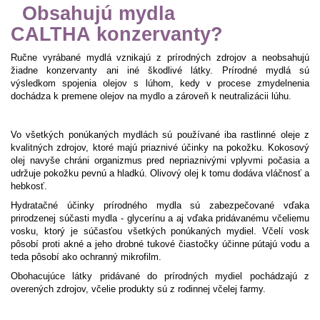
Obsahujú mydla
CALTHA
konzervanty?
Ručne vyrábané mydlá vznikajú z prírodných zdrojov a neobsahujú
žiadne konzervanty ani iné škodlivé látky. Prírodné mydlá sú
výsledkom spojenia olejov s lúhom, kedy v procese zmydelnenia
dochádza k premene olejov na mydlo a zároveň k neutralizácii lúhu.
Vo všetkých ponúkaných mydlách sú používané iba rastlinné oleje z
kvalitných zdrojov, ktoré majú priaznivé účinky na pokožku. Kokosový
olej navyše chráni organizmus pred nepriaznivými vplyvmi počasia a
udržuje pokožku pevnú a hladkú. Olivový olej k tomu dodáva vláčnosť a
hebkosť.
Hydratačné účinky prírodného mydla sú zabezpečované vďaka
prirodzenej súčasti mydla - glycerínu a aj vďaka pridávanému včeliemu
vosku, ktorý je súčasťou všetkých ponúkaných mydiel. Včelí vosk
pôsobí proti akné a jeho drobné tukové čiastočky účinne pútajú vodu a
teda pôsobí ako ochranný mikrofilm.
Obohacujúce látky pridávané do prírodných mydiel pochádzajú z
overených zdrojov, včelie produkty sú z rodinnej včelej farmy.