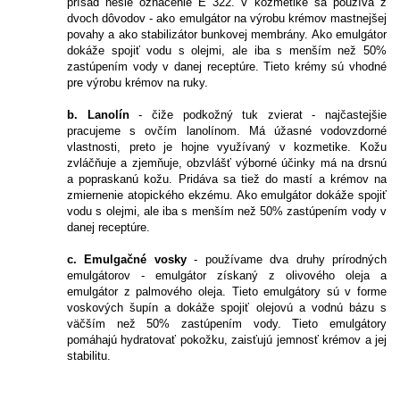
prísad nesie označenie E 322. V kozmetike sa používa z
dvoch dôvodov - ako emulgátor na výrobu krémov mastnejšej
povahy a ako stabilizátor bunkovej membrány. Ako emulgátor
dokáže spojiť vodu s olejmi, ale iba s menším než 50%
zastúpením vody v danej receptúre. Tieto krémy sú vhodné
pre výrobu krémov na ruky.
b. Lanolín
- čiže podkožný tuk zvierat - najčastejšie
pracujeme s ovčím lanolínom. Má úžasné vodovzdorné
vlastnosti, preto je hojne využívaný v kozmetike. Kožu
zvláčňuje a zjemňuje, obzvlášť výborné účinky má na drsnú
a popraskanú kožu. Pridáva sa tiež do mastí a krémov na
zmiernenie atopického ekzému. Ako emulgátor dokáže spojiť
vodu s olejmi, ale iba s menším než 50% zastúpením vody v
danej receptúre.
c. Emulgačné vosky
- používame dva druhy prírodných
emulgátorov - emulgátor získaný z olivového oleja a
emulgátor z palmového oleja. Tieto emulgátory sú v forme
voskových šupín a dokáže spojiť olejovú a vodnú bázu s
väčším než 50% zastúpením vody. Tieto emulgátory
pomáhajú hydratovať pokožku, zaisťujú jemnosť krémov a jej
stabilitu.